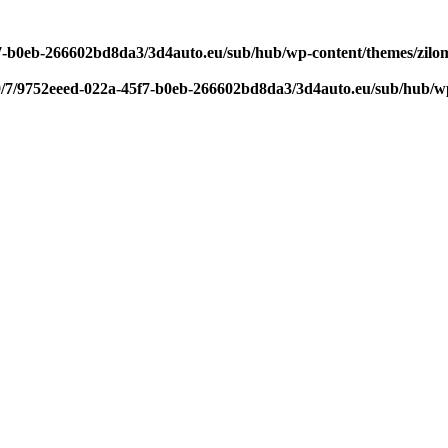
f7-b0eb-266602bd8da3/3d4auto.eu/sub/hub/wp-content/themes/zilom
9/7/9752eeed-022a-45f7-b0eb-266602bd8da3/3d4auto.eu/sub/hub/wp