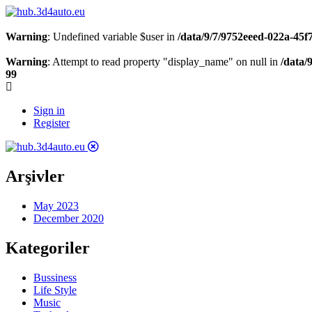
Warning
: Undefined variable $user in
/data/9/7/9752eeed-022a-45
Warning
: Attempt to read property "display_name" on null in
/data/
99
Sign in
Register
Arşivler
May 2023
December 2020
Kategoriler
Bussiness
Life Style
Music