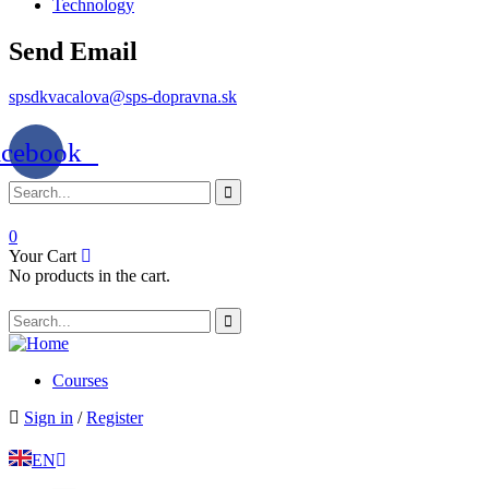
Technology
Send Email
spsdkvacalova@sps-dopravna.sk
acebook
0
Your Cart
No products in the cart.
Courses
Sign in
/
Register
EN