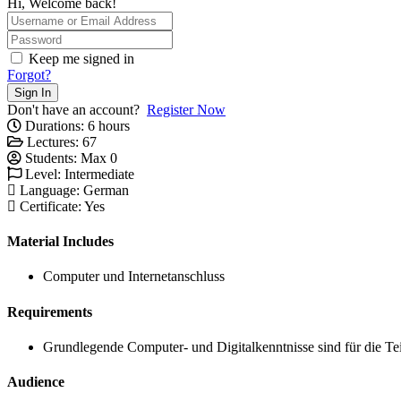
Hi, Welcome back!
Keep me signed in
Forgot?
Sign In
Don't have an account?
Register Now
Durations:
6
hours
Lectures:
67
Students:
Max 0
Level:
Intermediate
Language:
German
Certificate:
Yes
Material Includes
Computer und Internetanschluss
Requirements
Grundlegende Computer- und Digitalkenntnisse sind für die Te
Audience